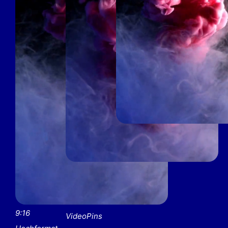
4:5 Vertical
als Aufreißer
in allen
2:3 Vertical
Feeds
Videos für
Pinterest
9:16
VideoPins